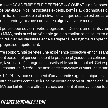
on
avec ACADEMIE SELF DEFENSE & COMBAT signifie opter pou
pe par étape
. Nos instructeurs experts, formés aux techniques de
'initiation accessible et motivante. Chaque séance est prépar
ut en renforçant votre corps et en aiguisant votre mental.
 pensé pour soutenir votre progression. Des entraînements vari
MMA, mais aussi un véritable gain en confiance en soi et en di
fin d'éviter les blessures et de s'adapter à leur rythme d'apprent
 progresser rapidement.
fre l'opportunité de vivre une expérience collective enrichissan
ent personnel qui complètent la pratique physique. La cohésion 
, favorisant l'échange de conseils et le soutien mutuel. Cet esp
ibuant à créer une ambiance conviviale et stimulante dans
ous bénéficiez non seulement d'un apprentissage technique, ma
 entraînements contribue à une meilleure gestion du stress et à 
A qui fait de notre offre un choix pertinent et innovant pour t
 en arts martiaux à Lyon