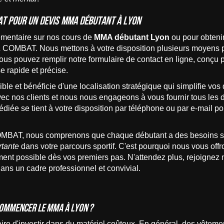
AT pour un devis MMA débutant à Lyon
émentaire sur nos cours de
MMA débutant Lyon
ou pour obtenir
BAT. Nous mettons à votre disposition plusieurs moyens pou
ous pouvez remplir notre formulaire de contact en ligne, conçu po
e rapide et précise.
ible et bénéficie d'une localisation stratégique qui simplifie 
 nos clients et nous nous engageons à vous fournir tous les détai
édiée se tient à votre disposition par téléphone ou par e-mail 
 nous comprenons que chaque débutant a des besoins spécif
rtante
dans votre parcours sportif. C'est pourquoi nous vous offr
ent possible dès vos premiers pas. N'attendez plus, rejoignez n
dans un cadre professionnel et convivial.
commencer le MMA à Lyon ?
ire d'investir dans du matériel coûteux. En général, des vêtemen