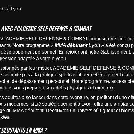
ant à Lyon
 avec ACADEMIE SELF DEFENSE & COMBAT
e ACADEMIE SELF DEFENSE & COMBAT propose une initiation c
butants. Notre programme
«
MMA débutant Lyon
»
a été conçu p
e et développement personnel. En rejoignant notre établissement
gression adaptée à votre niveau.
t passionnés par leur métier, ACADEMIE SELF DEFENSE & COMB
se limite pas à la pratique sportive ; il permet également d'a
 soi et de dépassement personnel. Notre programme, accessible 
ience et vous préparent aux défis physiques et mentaux.
es adultes à se lancer dans cette aventure, en profitant d'une o
ions modernes, situé stratégiquement à Lyon, offre une ambiance
ge du MMA débutant. Découvrez un univers où rigueur et bienveil
ixtes.
s débutants en MMA ?