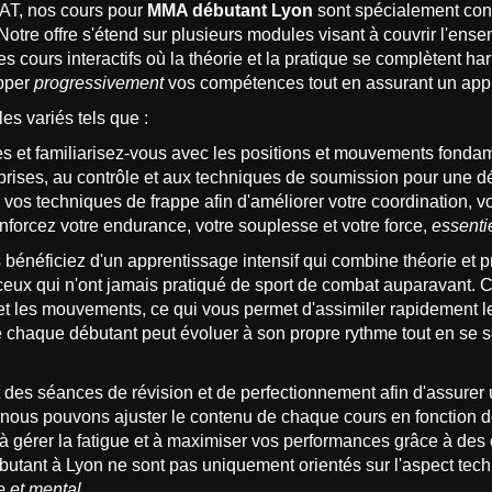
, nos cours pour
MMA débutant Lyon
sont spécialement conç
 Notre offre s'étend sur plusieurs modules visant à couvrir l'e
des cours interactifs où la théorie et la pratique se complètent
opper
progressivement
vos compétences tout en assurant un appr
 variés tels que :
s et familiarisez-vous avec les positions et mouvements fonda
 prises, au contrôle et aux techniques de soumission pour une d
vos techniques de frappe afin d'améliorer votre coordination, votr
forcez votre endurance, votre souplesse et votre force,
essenti
 bénéficiez d'un apprentissage intensif qui combine théorie et 
 ceux qui n'ont jamais pratiqué de sport de combat auparavan
s et les mouvements, ce qui vous permet d'assimiler rapidement l
e chaque débutant peut évoluer à son propre rythme tout en se 
lut des séances de révision et de perfectionnement afin d'assure
 nous pouvons ajuster le contenu de chaque cours en fonction d
gérer la fatigue et à maximiser vos performances grâce à des co
butant à Lyon ne sont pas uniquement orientés sur l'aspect tec
e et mental
.