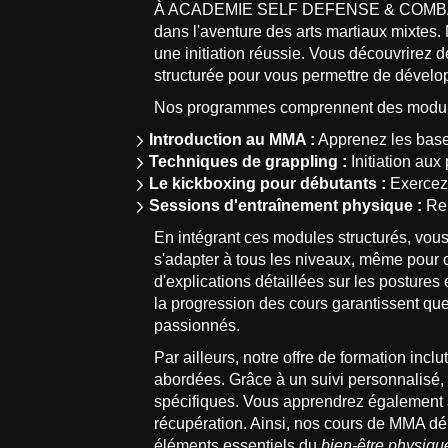
À ACADEMIE SELF DEFENSE & COMBAT
dans l'aventure des arts martiaux mixtes.
une initiation réussie. Vous découvrirez 
structurée pour vous permettre de dével
Nos programmes comprennent des modules
Introduction au MMA :
Apprenez les base
Techniques de grappling :
Initiation aux
Le kickboxing pour débutants :
Exercez 
Sessions d'entraînement physique :
Ren
En intégrant ces modules structurés, vous
s'adapter à tous les niveaux, même pour
d'explications détaillées sur les posture
la progression des cours garantissent qu
passionnés.
Par ailleurs, notre offre de formation inc
abordées. Grâce à un suivi personnalisé,
spécifiques. Vous apprendrez également à 
récupération. Ainsi, nos cours de MMA dé
éléments essentiels du
bien-être physiqu