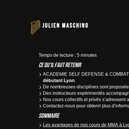
ACADEMIE
ACADEMIE
SELF
SELF
DEFENSE
DEFENSE
&
&
COMBAT
COMBAT
Temps de lecture : 5 minutes
Ce qu'il faut retenir
ACADEMIE SELF DEFENSE & COMBAT offre 
débutant Lyon
.
De nombreuses disciplines sont proposées, 
Des instructeurs expérimentés accompagne
Nos cours collectifs et privés s'adressent 
Contactez-nous pour obtenir plus d'inform
Sommaire
Les avantages de nos cours de MMA à Ly