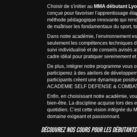
Choisir de s'initier au
MMA débutant Ly
conçue pour favoriser l'apprentissage
éta
méthode pédagogique innovante qui rend l
de maîtriser les fondamentaux du sport, to
Dans notre académie, l'environnement est
seulement les compétences techniques du 
suivi individualisé et de conseils avisés a
cadre idéal pour pratiquer
sereinement
et
De plus, intégrer notre programme vous of
participerez à des ateliers de développem
participants créent une dynamique positive
ACADEMIE SELF DEFENSE & COMBAT, contr
Enfin, en choisissant notre académie, v
bien-être. La discipline acquise lors des
quotidien. C'est cette vision
intégrée
du MM
domaine exigeant et passionnant.
Découvrez nos cours pour les débutants